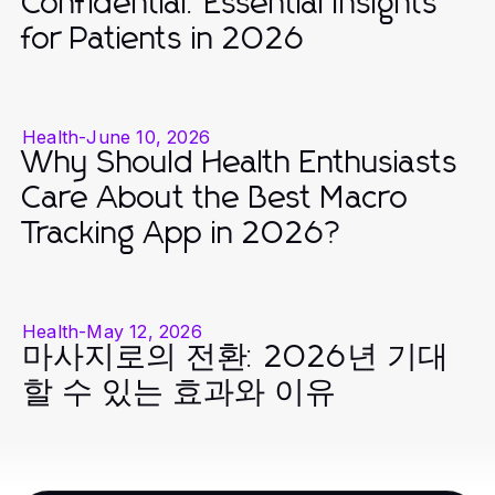
Confidential: Essential Insights
for Patients in 2026
Health
-
June 10, 2026
Why Should Health Enthusiasts
Care About the Best Macro
Tracking App in 2026?
Health
-
May 12, 2026
마사지로의 전환: 2026년 기대
할 수 있는 효과와 이유