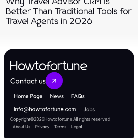
Why Travel Advisor CRM Is
Better Than Traditional Tools for
Travel Agents in 2026
Howtofortune
Contact us
Home Page
News
FAQs
Jobs
info
@
howtofortune.com
Copyright
©
2026
Howtofortune
.
All rights reserved
About Us
Privacy
Terms
Legal