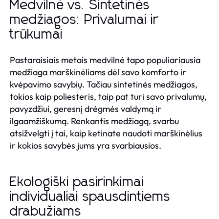
Medvilnė vs. Sintetinės
medžiagos: Privalumai ir
trūkumai
Pastaraisiais metais medvilnė tapo populiariausia
medžiaga marškinėliams dėl savo komforto ir
kvėpavimo savybių. Tačiau sintetinės medžiagos,
tokios kaip poliesteris, taip pat turi savo privalumų,
pavyzdžiui, geresnį drėgmės valdymą ir
ilgaamžiškumą. Renkantis medžiagą, svarbu
atsižvelgti į tai, kaip ketinate naudoti marškinėlius
ir kokios savybės jums yra svarbiausios.
Ekologiški pasirinkimai
individualiai spausdintiems
drabužiams