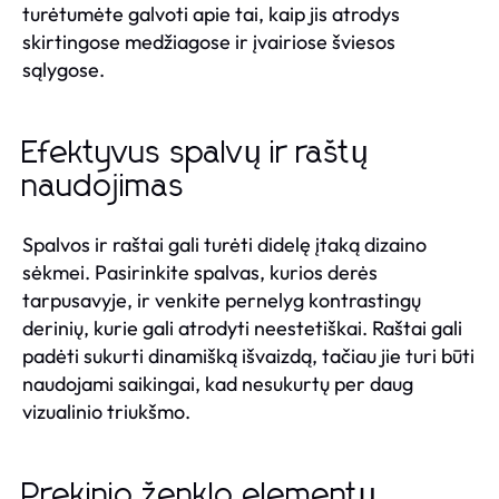
turėtumėte galvoti apie tai, kaip jis atrodys
skirtingose medžiagose ir įvairiose šviesos
sąlygose.
Efektyvus spalvų ir raštų
naudojimas
Spalvos ir raštai gali turėti didelę įtaką dizaino
sėkmei. Pasirinkite spalvas, kurios derės
tarpusavyje, ir venkite pernelyg kontrastingų
derinių, kurie gali atrodyti neestetiškai. Raštai gali
padėti sukurti dinamišką išvaizdą, tačiau jie turi būti
naudojami saikingai, kad nesukurtų per daug
vizualinio triukšmo.
Prekinio ženklo elementų