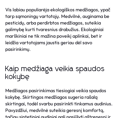
Vis labiau populiarėja ekologiškos medžiagos, ypač
tarp sąmoningų vartotojų. Medvilnė, auginama be
pesticidų, arba perdirbtos medžiagos, suteikia
galimybę kurti tvaresnius drabužius. Ekologiniai
marškiniai ne tik mažina poveikį aplinkai, bet ir
leidžia vartotojams jaustis geriau dėl savo
pasirinkimų.
Kaip medžiaga veikia spaudos
kokybę
Medžiagos pasirinkimas tiesiogiai veikia spaudos
kokybę. Skirtingos medžiagos sugeria rašalą
skirtingai, todėl svarbu pasirinkti tinkamus audinius.
Pavyzdžiui, medvilnė suteikia geresnį komfortą,
tačiau sintetiniai audiniai gali pasiūlyti aštrenesnį ir