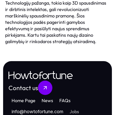
Technologijų pažanga, tokia kaip 3D spausdinimas
ir dirbtinis intelektas, gali revolucionizuoti
marškinėlių spausdinimo pramonę. Šios
technologijos padės pagerinti gamybos
efektyvumą ir pasiūlyti naujus sprendimus
pirkėjams. Kartu tai paskatins naujų dizaino
galimybių ir rinkodaros strategijų atsiradimą.
Howtofortune
Contact us
Home Page
News
FAQs
Jobs
info
@
howtofortune.com