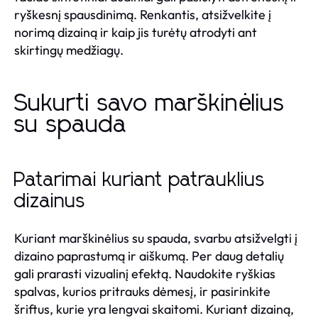
ryškesnį spausdinimą. Renkantis, atsižvelkite į
norimą dizainą ir kaip jis turėtų atrodyti ant
skirtingų medžiagų.
Sukurti savo marškinėlius
su spauda
Patarimai kuriant patrauklius
dizainus
Kuriant marškinėlius su spauda, svarbu atsižvelgti į
dizaino paprastumą ir aiškumą. Per daug detalių
gali prarasti vizualinį efektą. Naudokite ryškias
spalvas, kurios pritrauks dėmesį, ir pasirinkite
šriftus, kurie yra lengvai skaitomi. Kuriant dizainą,