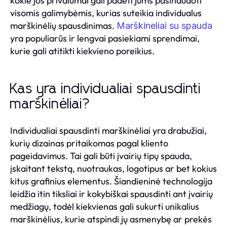
kokie jos privalumai gali padėti jums pasinaudoti
visomis galimybėmis, kurias suteikia individualus
marškinėlių spausdinimas.
Marškineliai su spauda
yra populiarūs ir lengvai pasiekiami sprendimai,
kurie gali atitikti kiekvieno poreikius.
Kas yra individualiai spausdinti
marškinėliai?
Individualiai spausdinti marškinėliai yra drabužiai,
kurių dizainas pritaikomas pagal kliento
pageidavimus. Tai gali būti įvairių tipų spauda,
įskaitant tekstą, nuotraukas, logotipus ar bet kokius
kitus grafinius elementus. Šiandieninė technologija
leidžia itin tiksliai ir kokybiškai spausdinti ant įvairių
medžiagų, todėl kiekvienas gali sukurti unikalius
marškinėlius, kurie atspindi jų asmenybę ar prekės