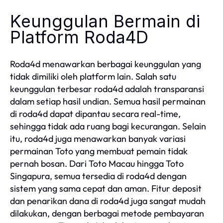
Keunggulan Bermain di
Platform Roda4D
Roda4d menawarkan berbagai keunggulan yang
tidak dimiliki oleh platform lain. Salah satu
keunggulan terbesar roda4d adalah transparansi
dalam setiap hasil undian. Semua hasil permainan
di roda4d dapat dipantau secara real-time,
sehingga tidak ada ruang bagi kecurangan. Selain
itu, roda4d juga menawarkan banyak variasi
permainan Toto yang membuat pemain tidak
pernah bosan. Dari Toto Macau hingga Toto
Singapura, semua tersedia di roda4d dengan
sistem yang sama cepat dan aman. Fitur deposit
dan penarikan dana di roda4d juga sangat mudah
dilakukan, dengan berbagai metode pembayaran