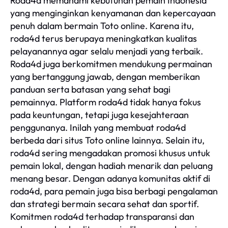
Roda4d memahami kebutuhan pemain Indonesia
yang menginginkan kenyamanan dan kepercayaan
penuh dalam bermain Toto online. Karena itu,
roda4d terus berupaya meningkatkan kualitas
pelayanannya agar selalu menjadi yang terbaik.
Roda4d juga berkomitmen mendukung permainan
yang bertanggung jawab, dengan memberikan
panduan serta batasan yang sehat bagi
pemainnya. Platform roda4d tidak hanya fokus
pada keuntungan, tetapi juga kesejahteraan
penggunanya. Inilah yang membuat roda4d
berbeda dari situs Toto online lainnya. Selain itu,
roda4d sering mengadakan promosi khusus untuk
pemain lokal, dengan hadiah menarik dan peluang
menang besar. Dengan adanya komunitas aktif di
roda4d, para pemain juga bisa berbagi pengalaman
dan strategi bermain secara sehat dan sportif.
Komitmen roda4d terhadap transparansi dan