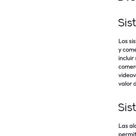
Sis
Los si
y come
inclui
comerc
videov
valor 
Sis
Las al
permit