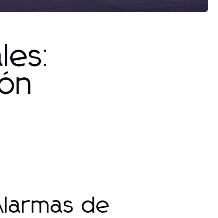
les:
ión
Alarmas de