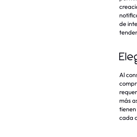
creaci
notifi
de int
tenden
Ele
Al con
compra
requer
más as
tienen
cada c