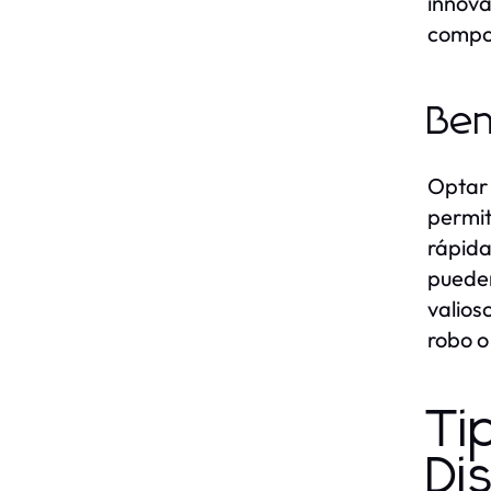
innova
compor
Ben
Optar 
permit
rápida
pueden
valios
robo o
Ti
Di