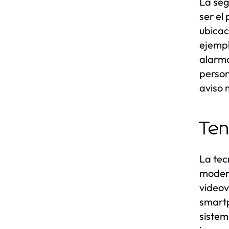
La seg
ser el
ubicac
ejempl
alarma
person
aviso 
Ten
La tec
modern
videov
smartp
sistem