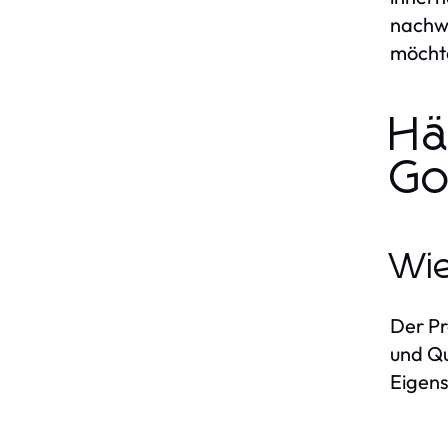
nachwe
möchte
Hä
Go
Wie
Der Pr
und Qu
Eigens