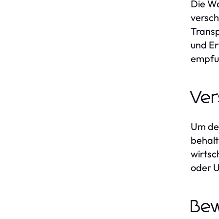
Die Wa
versch
Transp
und Er
empfu
Ver
Um den
behalt
wirtsc
oder U
Bew