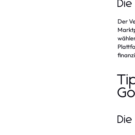
Die
Der Ve
Marktp
wählen
Plattf
finanzi
Ti
Go
Die