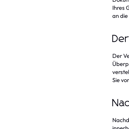
Ihres 
an die
Der
Der Ve
Überpr
verste
Sie vo
Nac
Nachde
innerh