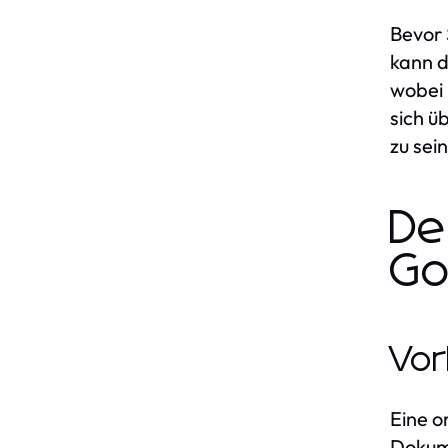
Bevor 
kann d
wobei 
sich ü
zu sein
De
Go
Vor
Eine o
Dokume