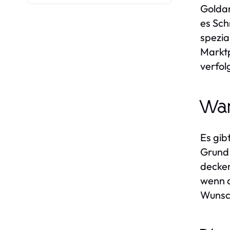
Goldan
es Sch
spezia
Marktp
verfol
War
Es gib
Grund 
decken
wenn d
Wunsch