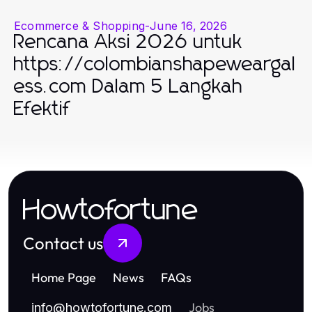
Ecommerce & Shopping
-
June 16, 2026
Rencana Aksi 2026 untuk
https://colombianshapeweargal
ess.com Dalam 5 Langkah
Efektif
Howtofortune
Contact us
Home Page
News
FAQs
Jobs
info
@
howtofortune.com