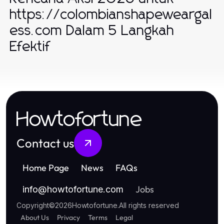
https://colombianshapeweargal
ess.com Dalam 5 Langkah
Efektif
Howtofortune
Contact us
Home Page
News
FAQs
Jobs
info
@
howtofortune.com
Copyright
©
2026
Howtofortune
.
All rights reserved
About Us
Privacy
Terms
Legal