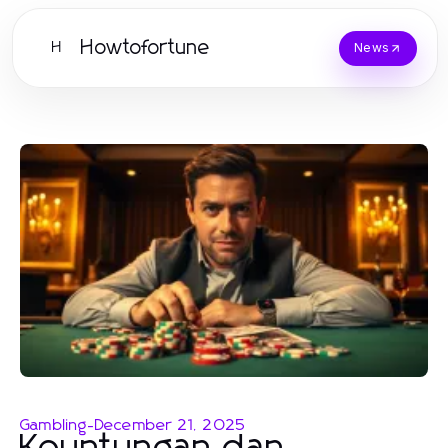
Howtofortune
H
News
Gambling
-
December 21, 2025