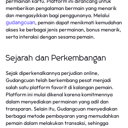
permainan kartu. Platform ini dirancang untuk
memberikan pengalaman bermain yang menarik
dan mengasyikkan bagi penggunanya. Melalui
, pemain dapat menikmati kemudahan
gudangcuan
akses ke berbagai jenis permainan, bonus menarik,
serta interaksi dengan sesama pemain.
Sejarah dan Perkembangan
Sejak diperkenalkannya perjudian online,
Gudangcuan telah berkembang pesat menjadi
salah satu platform favorit di kalangan pemain.
Platform ini mulai dikenal karena komitmennya
dalam menyediakan permainan yang adil dan
transparan. Selain itu, Gudangcuan menyediakan
berbagai metode pembayaran yang memudahkan
pemain dalam melakukan transaksi, sehingga